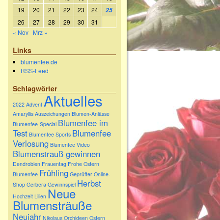
19
20
21
22
23
24
25
26
27
28
29
30
31
« Nov
Mrz »
Links
blumenfee.de
RSS-Feed
Schlagwörter
Aktuelles
2022
Advent
Amaryllis
Auszeichungen
Blumen-Anlässe
Blumenfee im
Blumenfee-Special
Test
Blumenfee
Blumenfee Sports
Verlosung
Blumenfee Video
Blumenstrauß gewinnen
Dendrobien
Frauentag
Frohe Ostern
Frühling
Blumenfee
Geprüfter Online-
Herbst
Shop
Gerbera
Gewinnspiel
Neue
Hochzeit
Lilien
Blumensträuße
Neujahr
Nikolaus
Orchideen
Ostern