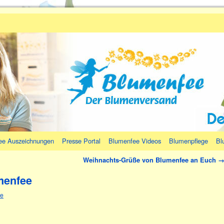
ee Auszeichnungen
Presse Portal
Blumenfee Videos
Blumenpflege
Bl
Weihnachts-Grüße von Blumenfee an Euch
menfee
ee