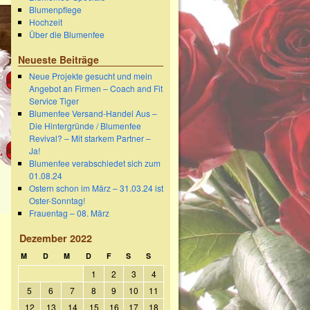
Blumenpflege
Hochzeit
Über die Blumenfee
Neueste Beiträge
Neue Projekte gesucht und mein
Angebot an Firmen – Coach and Fit
Service Tiger
Blumenfee Versand-Handel Aus –
Die Hintergründe / Blumenfee
Revival? – Mit starkem Partner –
Ja!
Blumenfee verabschiedet sich zum
01.08.24
Ostern schon im März – 31.03.24 ist
Oster-Sonntag!
Frauentag – 08. März
Dezember 2022
M
D
M
D
F
S
S
1
2
3
4
5
6
7
8
9
10
11
→
12
13
14
15
16
17
18