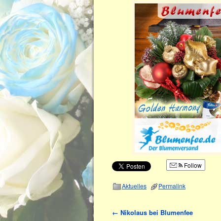
Follow
Aktuelles
Permalink
←
Nikolaus bei Blumenfee