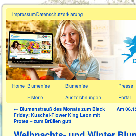
Impressum
Datenschutzerklärung
Home
Blumenfee
Blumenfee
Presse
Historie
Auszeichnungen
Portal
←
Blumenstrauß des Monats zum Black
Am 06.12
Friday: Kuschel-Flower King Leon mit
Protea – zum Brüllen gut!
Weihnachts- und Winter Blu