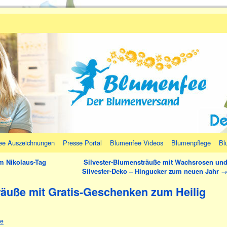
ee Auszeichnungen
Presse Portal
Blumenfee Videos
Blumenpflege
Bl
m Nikolaus-Tag
Silvester-Blumensträuße mit Wachsrosen un
Silvester-Deko – Hingucker zum neuen Jahr
äuße mit Gratis-Geschenken zum Heilig
ee