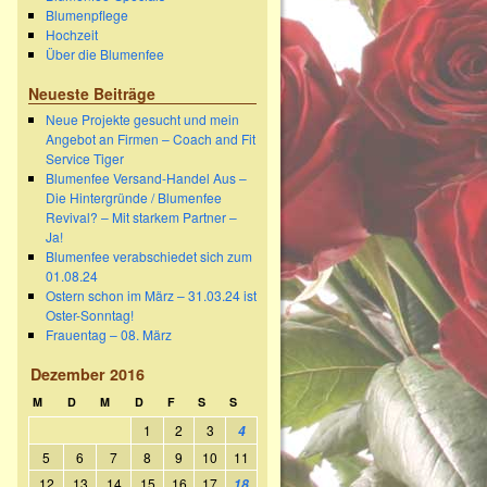
Blumenpflege
Hochzeit
Über die Blumenfee
Neueste Beiträge
Neue Projekte gesucht und mein
Angebot an Firmen – Coach and Fit
Service Tiger
Blumenfee Versand-Handel Aus –
Die Hintergründe / Blumenfee
Revival? – Mit starkem Partner –
Ja!
Blumenfee verabschiedet sich zum
01.08.24
Ostern schon im März – 31.03.24 ist
Oster-Sonntag!
Frauentag – 08. März
Dezember 2016
M
D
M
D
F
S
S
1
2
3
4
5
6
7
8
9
10
11
12
13
14
15
16
17
18