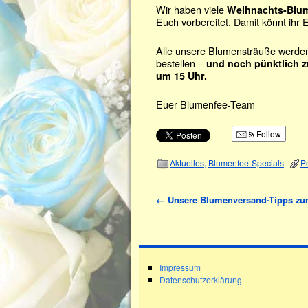
Wir haben viele
Weihnachts-Blum
Euch vorbereitet. Damit könnt ihr
Alle unsere Blumensträuße werden 
bestellen –
und noch pünktlich z
um 15 Uhr.
Euer Blumenfee-Team
Follow
Aktuelles
,
Blumenfee-Specials
P
←
Unsere Blumenversand-Tipps zu
Impressum
Datenschutzerklärung