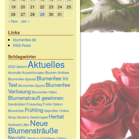
19
20
21
22
23
24
25
26
27
28
30
31
29
« Nov
Jan »
Links
blumenfee.de
RSS-Feed
Schlagwörter
Aktuelles
2022
Advent
Amaryllis
Auszeichungen
Blumen-Anlässe
Blumenfee im
Blumenfee-Special
Test
Blumenfee
Blumenfee Sports
Verlosung
Blumenfee Video
h
Blumenstrauß gewinnen
Dendrobien
Frauentag
Frohe Ostern
Frühling
Blumenfee
Geprüfter Online-
Herbst
Shop
Gerbera
Gewinnspiel
Neue
Hochzeit
Lilien
Blumensträuße
Neujahr
Nikolaus
Orchideen
Ostern