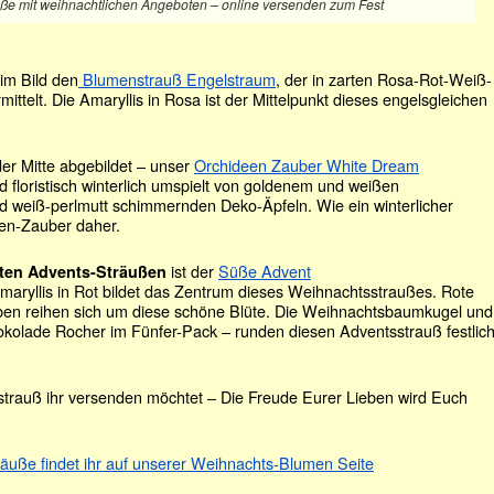
e mit weihnachtlichen Angeboten – online versenden zum Fest
 im Bild den
Blumenstrauß Engelstraum
, der in zarten Rosa-Rot-Weiß-
telt. Die Amaryllis in Rosa ist der Mittelpunkt dieses engelsgleichen
 der Mitte abgebildet – unser
Orchideen Zauber White Dream
 floristisch winterlich umspielt von goldenem und weißen
d weiß-perlmutt schimmernden Deko-Äpfeln. Wie ein winterlicher
en-Zauber daher.
ist der
Süße Advent
sten Advents-Sträußen
Amaryllis in Rot bildet das Zentrum dieses Weihnachtsstraußes. Rote
en reihen sich um diese schöne Blüte. Die Weihnachtsbaumkugel und
okolade Rocher im Fünfer-Pack – runden diesen Adventsstrauß festlic
rauß ihr versenden möchtet – Die Freude Eurer Lieben wird Euch
uße findet ihr auf unserer Weihnachts-Blumen Seite