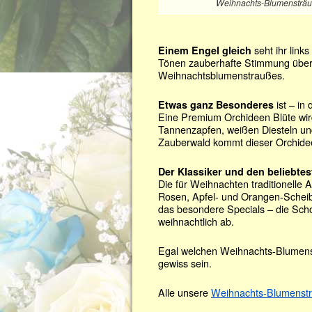
Weihnachts-Blumensträuß
seht ihr links
Einem Engel gleich
Tönen zauberhafte Stimmung übermit
Weihnachtsblumenstraußes.
ist – in
Etwas ganz Besonderes
Eine Premium Orchideen Blüte wird
Tannenzapfen, weißen Diesteln un
Zauberwald kommt dieser Orchide
Der Klassiker und den beliebte
Die für Weihnachten traditionelle 
Rosen, Apfel- und Orangen-Scheib
das besondere Specials – die Sch
weihnachtlich ab.
Egal welchen Weihnachts-Blumenst
gewiss sein.
Alle unsere
Weihnachts-Blumensträ