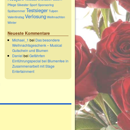
Pflege
Silvester
Sport Sponsoring
Testsieger
Spätsommer
Tulpen
Verlosung
Valentinstag
Weihnachten
Winter
Neueste Kommentare
Michael_1
bei
Das besondere
Weihnachtsgeschenk – Musical
Gutschein und Blumen
Daniel
bei
Gefährten
Einführungspecial bei Blumenfee in
Zusammenarbeit mit Stage
Entertainment
d
→