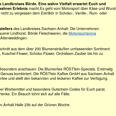
 Landkreises Börde. Eine wahre Vielfalt erwartet Euch und
macht.Es geht vom Motorsport über Käse und Wurst
ahren Erlebnis
nicht zu vergessen dem Eierlikör in Schoko-, Vanille-, Rum- oder
des Landkreises Sachsen-Anhalt: Die Unternehmen
tellers
uerei Lindhorst, Börde Fleischwaren, die
Motorsportarena
 Altenweddingen.
sschnitt aus dem über 200 Blumensträußen umfassenden Sortiment
ls, Kuschel-Flower, Schoko-Flower, Orchideen-Zauber bis hin zu
 Besonders anschauen: Die Blumenfee RÖSTfein-Specials. Erstmalig
-Genuss kombiniert. Die RÖSTfein Kaffee GmbH aus Sachsen-Anhalt
nfee und stellt den bekannten und leckeren Kaffee zur Verfügung.
er-Werbemittel und besondere Gutschein-Codes für Euch parat,
enke. Ein Besuch lohnt sich auf alle Fälle.
en-Anhalt Halle 23b auf der Grünen Woche.