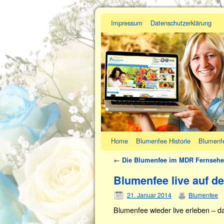
Impressum
Datenschutzerklärung
Home
Blumenfee Historie
Blumenf
←
Die Blumenfee im MDR Fernseh
Blumenfee live auf d
21. Januar 2014
Blumenfee
Blumenfee wieder live erleben – d