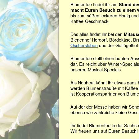
Blumenfee findet ihr am
Stand des
macht Euren Besuch zu einem
w
bis zum süßen leckeren Honig und 
Kaffee-Geschmack.
Das alles findet ihr bei den
Mitauss
Bienenhof Hordorf, Bördekäse, Bra
Oschersleben
und der Geflügelhof
Blumenfee stellt einen bunten Au
dar. Es reicht über Winter-Specia
unseren Musical Specials.
Als Neuheut könnt ihr etwas ganz
werden Blumensträuße mit Kaffee
ist Kooperationspartner von Blume
Auf der der Messe haben wir Sond
ebenso wie zahlreiche kleine Gesch
Ihr findet Blumenfee in der Sachs
Wir freuen uns auf Euren Besuch!