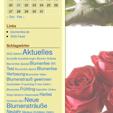
20
22
23
24
25
26
21
27
28
29
30
31
« Dez
Feb »
Links
blumenfee.de
RSS-Feed
Schlagwörter
Aktuelles
2022
Advent
Amaryllis
Auszeichungen
Blumen-Anlässe
Blumenfee im
Blumenfee-Special
Test
Blumenfee
Blumenfee Sports
Verlosung
Blumenfee Video
Blumenstrauß gewinnen
Dendrobien
Frauentag
Frohe Ostern
Frühling
Blumenfee
Geprüfter Online-
Herbst
Shop
Gerbera
Gewinnspiel
Neue
Hochzeit
Lilien
Blumensträuße
Neujahr
Nikolaus
Orchideen
Ostern