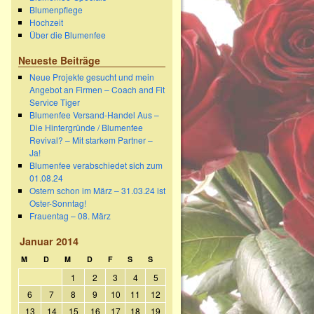
Blumenpflege
Hochzeit
Über die Blumenfee
Neueste Beiträge
Neue Projekte gesucht und mein
Angebot an Firmen – Coach and Fit
Service Tiger
Blumenfee Versand-Handel Aus –
Die Hintergründe / Blumenfee
Revival? – Mit starkem Partner –
Ja!
Blumenfee verabschiedet sich zum
01.08.24
Ostern schon im März – 31.03.24 ist
Oster-Sonntag!
Frauentag – 08. März
Januar 2014
M
D
M
D
F
S
S
1
2
3
4
5
6
7
8
9
10
11
12
13
14
15
16
17
18
19